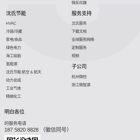
微反应器
沈氏节能
服务支持
HVAC
沈氏服务
冷链/冷藏
下载文档
家电/食品
全球服务网络
绿色电力
定制服务
海工船舶
视频
氢能源
子公司
沈氏节能:航空 & 航天
杭州微控
动力总成
浙江微智源
工业气体
精细化工
明白各位
的服务电语
187 5820 8828 （徽信同号）