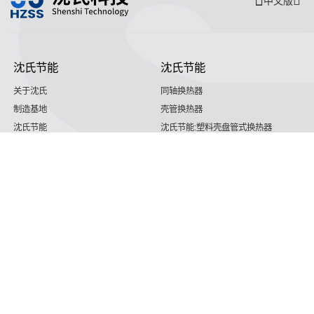
中文版
沈氏节能
沈氏节能
关于沈氏
同轴换热器
制造基地
壳管换热器
沈氏节能
沈氏节能:塑料壳盘管式换热器
研发创新
印刷电路板式换热器（PCHE）
新闻媒体
沈氏节能:板翅式换热器（PFHE）
沈氏节能
板壳换热器
微反应器
沈氏节能
服务支持
HVAC
沈氏服务
冷链/冷藏
下载文档
家电/食品
全球服务网络
绿色电力
定制服务