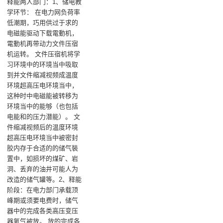
释能两人部门：‌1、储电教
学环节‌： 在电力网负荷率
低潮期，巧用供过于求的
电磁能驱动下载電動机，
電動机再带动力文件压宿
机运转‌。 文件压宿机将学
习环境中的环境当中吸取
到并文件缩减视频成温度
环境超高压电环境当中，
这种时中电磁能被转移为
环境当中的能够（也包括
电能和的压力潜能）‌。 文
件缩减视频后的温度环境
超高压电环境当中被密封
胶内存于合适的的储气裝
置中，如损坏的煤矿、岩
洞、丢弃的油井可能人为
改造的储气罐等‌。‌2、释能
阶段‌：在电力部门承载顶
峰期或须要电费时，储气
器中的完成各类高压变压
器氧气被放‌。 放的完成各