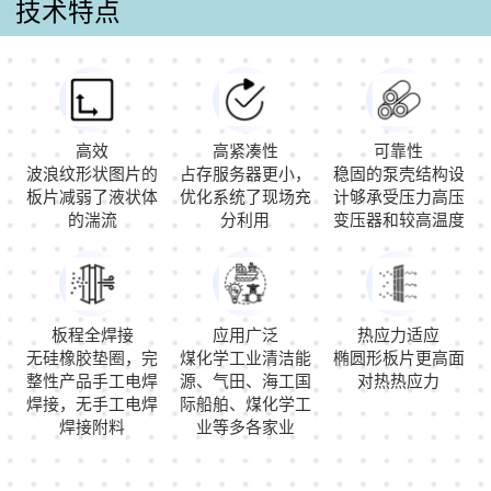
技术特点
高效
高紧凑性
可靠性
波浪纹形状图片的
占存服务器更小，
稳固的泵壳结构设
板片减弱了液状体
优化系统了现场充
计够承受压力高压
的湍流
分利用
变压器和较高温度
板程全焊接
应用广泛
热应力适应
无硅橡胶垫圈，完
煤化学工业清洁能
椭圆形板片更高面
整性产品手工电焊
源、气田、海工国
对热热应力
焊接，无手工电焊
际船舶、煤化学工
焊接附料
业等多各家业