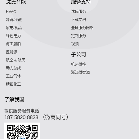
沈氏节能
服务支持
HVAC
沈氏服务
冷链/冷藏
下载文档
家电/食品
全球服务网络
绿色电力
定制服务
海工船舶
视频
氢能源
子公司
航空 & 航天
杭州微控
动力总成
浙江微智源
工业气体
精细化工
了解我国
提供服务服务电话
187 5820 8828 （微商同号）