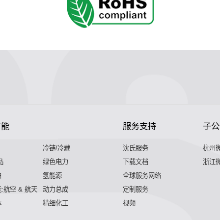
节能
服务支持
子公
冷链/冷藏
沈氏服务
杭州
品
绿色电力
下载文档
浙江
舶
氢能源
全球服务网络
:航空 & 航天
动力总成
定制服务
体
精细化工
视频