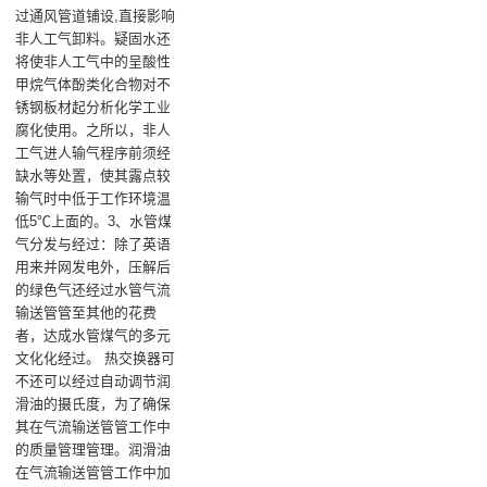
过通风管道铺设,直接影响
非人工气卸料。疑固水还
将使非人工气中的呈酸性
甲烷气体酚类化合物对不
锈钢板材起分析化学工业
腐化使用。之所以，非人
工气进人输气程序前须经
缺水等处置，使其露点较
输气时中低于工作环境温
低5℃上面的。3、水管煤
气分发与经过：除了英语
用来并网发电外，压解后
的绿色气还经过水管气流
输送管管至其他的花费
者，达成水管煤气的多元
文化化经过。 热交换器可
不还可以经过自动调节润
滑油的摄氏度，为了确保
其在气流输送管管工作中
的质量管理管理。润滑油
在气流输送管管工作中加