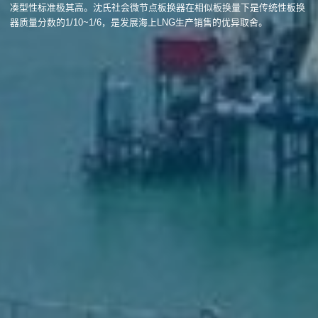
凑型性标准极其高。沈氏社会微节点板换器在相似板换量下是传统性板换
器质量分数的1/10~1/6，是发展海上LNG生产销售的优异取舍。