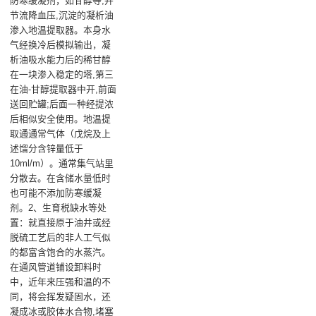
防寒缓凝剂，如甘醇等,并
节流降血压,沉淀的凝析油
渗入地温提取器。本身水
气经换冷后模拟输出，凝
析油吸水能力后的稀甘醇
在一块渗入稳定的塔,第三
在油-甘醇提取器中开,前面
送回贮罐;后面一种经提浓
后相似安全使用。地温提
取通通常气体（戊烷及上
述馏分含锌量低于
10ml/m）。通常集气站里
分散去。在含储水量低时
也可能不添加防寒缓凝
剂。2、生育税缺水等处
置：就直接原于油井或经
脱硫工艺后的非人工气似
的都富含饱合的水蒸汽。
在通风管道铺设卸料时
中，近年来压强和温的不
同，将会挥发疑固水，还
凝成冰或胶体水合物,堵塞