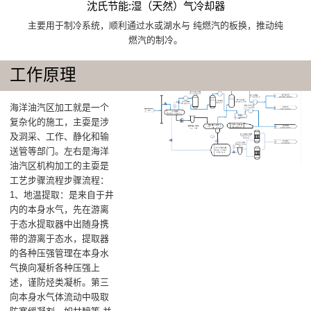
沈氏节能:湿（天然）气冷却器
主要用于制冷系统，顺利通过水或湖水与 纯燃汽的板换，推动纯
燃汽的制冷。
工作原理
海洋油汽区加工就是一个
复杂化的施工，主耍是涉
及洞采、工作、静化和输
送管等部门。左右是海洋
油汽区机构加工的主耍是
工艺步骤流程步骤流程：
1、地温提取：是来自于井
内的本身水气，先在游离
于态水提取器中出随身携
带的游离于态水，提取器
的各种压强管理在本身水
气换向凝析各种压强上
述，谨防烃类凝析。第三
向本身水气体流动中吸取