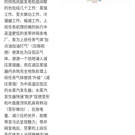
的供热风能发电机组间歇
的也包括几个工作：蒸馏
工作、变大做功工作、冷
凝器工作、缩减工作。上
班任务机理仿佛的执行中
高温更低的发带并网发电
厂，泵为上班任务气体“加
点油加油打气”（压缩视
频）使其化为压低压气
体，源源一个劲地涌入减
压蒸馏器；而在减压蒸馏
器内余热完全地热处理上
班任务气体使其“升级”（减
压蒸馏）为中高温压低压
的水蒸汽发生器；水蒸汽
发生器快速“跑步”促使变形
机叶面屋顶风机具有转动
（变形做功），在放电
量、减少压的另外，助推
带发马达呈现魅力；带并
网发电后，劳累的上班任
务气体步入冷疑器器内“修