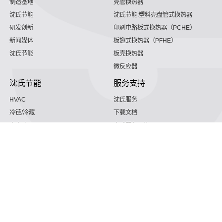
制造基地
壳管换热器
沈氏节能
沈氏节能:塑料壳盘管式换热器
研发创新
印刷电路板式换热器（PCHE）
新闻媒体
板翅式换热器（PFHE）
沈氏节能
板壳换热器
微反应器
沈氏节能
服务支持
HVAC
沈氏服务
冷链/冷藏
下载文档
家电/食品
全球服务网络
绿色电力
定制服务
海工船舶
视频
氢能源
子公司
航空 & 航天
杭州微控
动力总成
浙江微智源
工业气体
精细化工