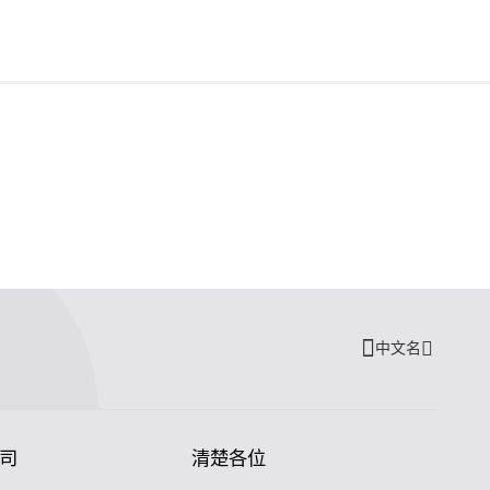
中文名
司
清楚各位