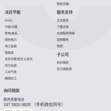
微反应器
沈氏节能
服务支持
HVAC
沈氏服务
冷链/冷藏
下载文档
家电/食品
全球服务网络
绿色电力
定制服务
海工船舶
视频
氢能源
子公司
沈氏节能:航空 & 航天
杭州微控
动力总成
浙江微智源
工业气体
精细化工
询问我国
服务质量电话
187 5820 8828 （手机微信同号）