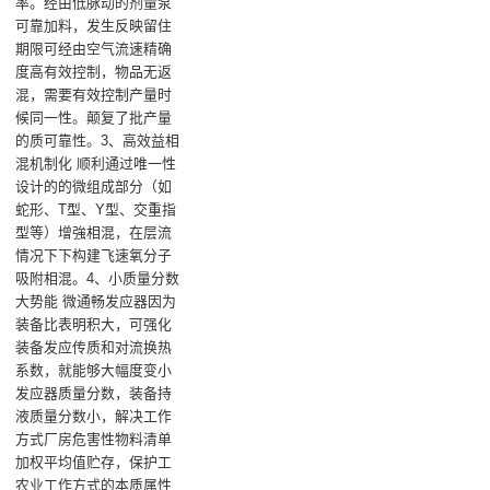
率。经由低脉动的剂量泵
可靠加料，发生反映留住
期限可经由空气流速精确
度高有效控制，物品无返
混，需要有效控制产量时
候同一性。颠复了批产量
的质可靠性。3、高效益相
混机制化 顺利通过唯一性
设计的的微组成部分（如
蛇形、T型、Y型、交重指
型等）增強相混，在层流
情况下下构建飞速氧分子
吸附相混。4、小质量分数
大势能 微通畅发应器因为
装备比表明积大，可强化
装备发应传质和对流换热
系数，就能够大幅度变小
发应器质量分数，装备持
液质量分数小，解决工作
方式厂房危害性物料清单
加权平均值贮存，保护工
农业工作方式的本质属性