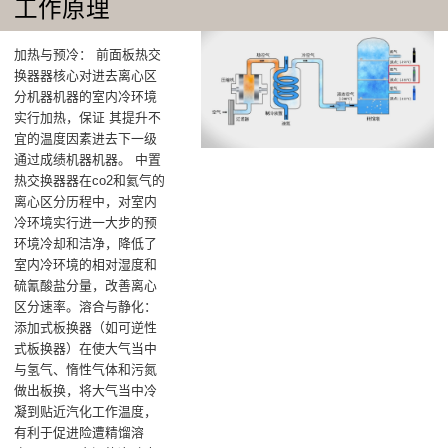
工作原理
加热与预冷‌： 前面板热交
换器器核心对进去离心区
分机器机器的室内冷环境
实行加热，保证 其提升不
宜的温度因素进去下一级
通过成绩机器机器‌。 中置
热交换器器在co2和氦气的
离心区分历程中，对室内
冷环境实行进一大步的预
环境冷却和洁净，降低了
室内冷环境的相对湿度和
硫氰酸盐分量，改善离心
区分速率‌。溶合与静化‌：
添加式板换器（如可逆性
式板换器）在使大气当中
与氢气、惰性气体和污氮
做出板换，将大气当中冷
凝到贴近汽化工作温度，
有利于促进险遭精馏溶