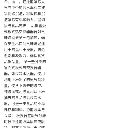
合。而且，它还能净除大
气当中中的含水率和二被
氧化碳沉渣，将板换和沉
渣净除有机酸融入‌。温调
接与食品庇护‌： 后摄管壳
式板式热交换器器器对气
味流动做第三电加热，确
保安全出口到气味满足适
用于的温和干澡度，防范
返潮和凝聚力，确保食货
品货品量‌。 某一些分类的
管壳式板式热交换器器
器，如过冷水度器，使用
利用上塔出了的氦气制冷
量，使从下塔来的液空、
纯液氮或污液氮和从上塔
抽去的食品液氧过冷水
度，可进一步食品的不稳
儲存和卸料‌。势能收集与
采取‌： 板换器在废气分離
时候中还能收集废热或废
冷，将其变为为可再采取