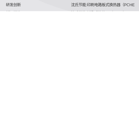
研发创新
沈氏节能:印刷电路板式换热器（PCHE）
新闻媒体
沈氏节能:板翅式换热器（PFHE）
沈氏节能
板壳换热器
微反应器
沈氏节能
服务支持
HVAC
沈氏服务
冷链/冷藏
下载文档
家电/食品
全球服务网络
绿色电力
定制服务
海工船舶
视频
氢能源
子公司
沈氏节能:航空 & 航天
杭州微控
动力总成
浙江微智源
工业气体
精细化工
询问你们