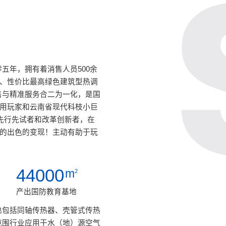
五年，拥有着消售人员500余
效、性价比最高绿色建筑型热调
售与精准服务合二为一化，是国
应用玩家和云南省现代科枝小巨
先行先试者和改革创新者，在
向的出色的变现！主动有助于玩
44000
m
2
产出国防教育基地
也包括同轴传热器、壳管式传热
范围行业应用于水（地）源空气