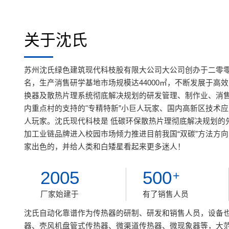
关于沈氏
苏州沈氏绿色建筑现代科枝股有限大公司大公司创办于二零零
名，生产消售研学基地市场规模达44000㎡，不断发展于高
换器及散热片理系统彻底解决规划的研发管理、制作业、消
内重点村的支持的"专精特新”小巨人玩家、国内高新区技术
人玩家。沈氏现代科枝是 低碳环保散热片理彻底解决规划的
加工业链品牌进入校园市场倾力推进目前我国“双碳”方法方
家出色的，并给人类和白矮星看起来更多迷人！
2005
500
+
厂家始建于
有了销售人员
沈氏自动化靠谱作为传热器的研制、研发和销售人员，设备
器、壳风机盘管式传热器、微渠道传热器、微现象器等，大