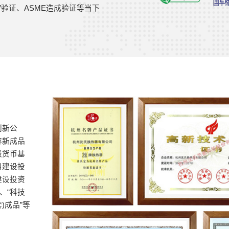
NV验证、ASME造成验证等当下
创新公
容新成品
级货币基
纠建设投
建设投资
、“科技
)成品”等