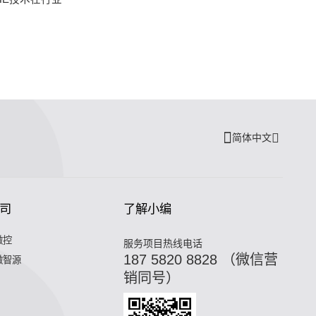
简体中文
司
了解小编
微控
服务项目热线电话
187 5820 8828 （微信营
微智源
销同号）