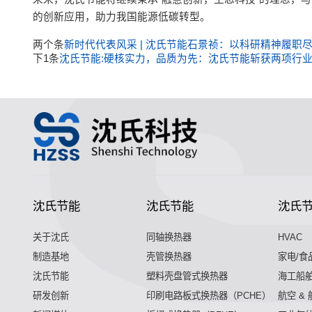
的创新应用，助力我国能源低碳转型。
两个条
新时代代表风采 | 沈氏节能石景祯：以科研精神履职
下1条
沈氏节能:硬核实力，品质为先：沈氏节能斩获两项行
沈氏节能
沈氏节能
沈氏
关于沈氏
同轴换热器
HVAC
制造基地
壳管换热器
家电/食
沈氏节能
塑料壳盘管式换热器
海工船
研发创新
印刷电路板式换热器（PCHE）
航空 &