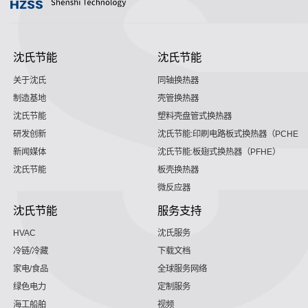
沈氏节能
沈氏节能
关于沈氏
同轴换热器
制造基地
壳管换热器
沈氏节能
塑料壳盘管式换热器
研发创新
沈氏节能:印刷电路板式换热器（PCHE）
新闻媒体
沈氏节能:板翅式换热器（PFHE）
沈氏节能
板壳换热器
微反应器
沈氏节能
服务支持
HVAC
沈氏服务
冷链/冷藏
下载文档
家电/食品
全球服务网络
绿色电力
定制服务
海工船舶
视频